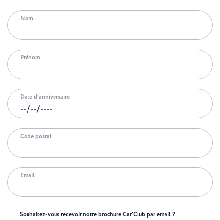
Formalités
Carte nationale d’identité en cours de validité.
Nom
Prénom
Date d'anniversaire
Code postal
Donnez votre avis
Aidez-nous à préparer le programme de l’an prochain
Email
et dites nous quel est le séjour de vos rêves.
Nom
Souhaitez-vous recevoir notre brochure Car'Club par email ?